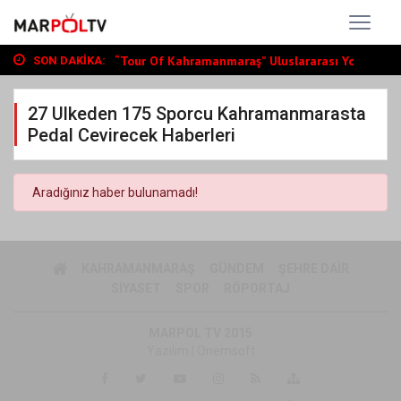
Büyükşehir, Andırın’da Yol Yatırımlarını...
“Tour Of Kahramanmaraş” Uluslararası Yol...
SON DAKIKA:
Bin Öğrenciye Ücretsiz LGS ve YKS Kursu...
Büyükşehir, Andırın’da Yol Yatırımlarını...
27 Ulkeden 175 Sporcu Kahramanmarasta
“Tour Of Kahramanmaraş” Uluslararası Yol...
Pedal Cevirecek Haberleri
Aradığınız haber bulunamadı!
KAHRAMANMARAŞ
GÜNDEM
ŞEHRE DAIR
SIYASET
SPOR
RÖPORTAJ
MARPOL TV 2015
Yazılım |
Onemsoft