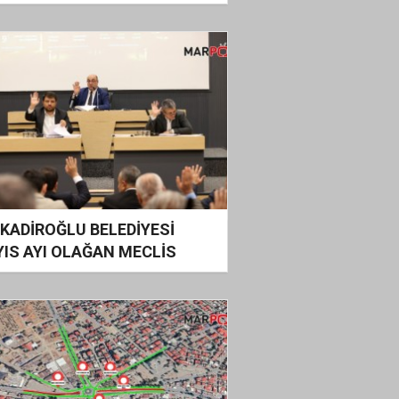
arlarını Sıcak Asfaltla
uşturuyor
KADİROĞLU BELEDİYESİ
IS AYI OLAĞAN MECLİS
LANTISI GERÇEKLEŞTİRİLDİ