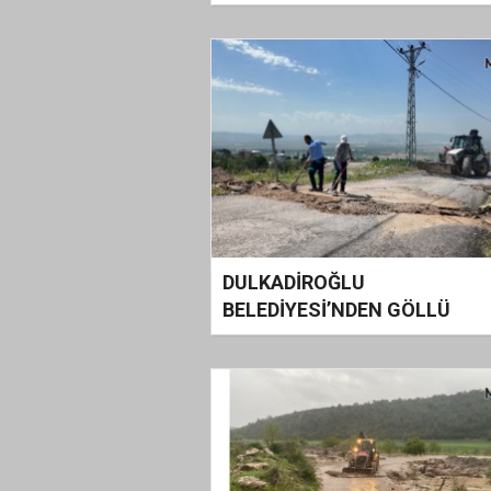
Mesaisine Başladı
DULKADİROĞLU
BELEDİYESİ’NDEN GÖLLÜ
MAHALLESİ’NDE ASFALT
ÇALIŞMASI