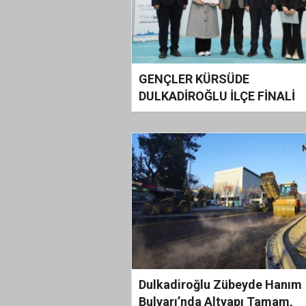
GENÇLER KÜRSÜDE
DULKADİROĞLU İLÇE FİNALİ
BÜYÜK HEYECANA SAHNE O
Dulkadiroğlu Zübeyde Hanım
Bulvarı’nda Altyapı Tamam,