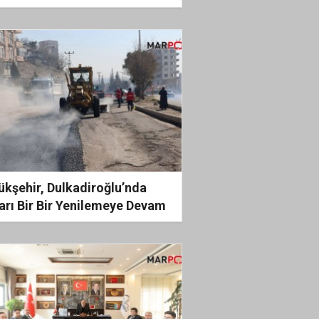
ASLAR MAHALLESİ’NDE
ÇEKLEŞTİRDİ
ükşehir, Dulkadiroğlu’nda
ları Bir Bir Yenilemeye Devam
yor