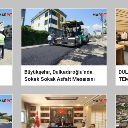
Mesajı: "Bu Millet Vatanına Sahip
Baş
Çıkmayı Bilir"
Büyükşehir, Dulkadiroğlu’nda
DUL
Sokak Sokak Asfalt Mesaisini
TEM
Sürdürüyor
TOP