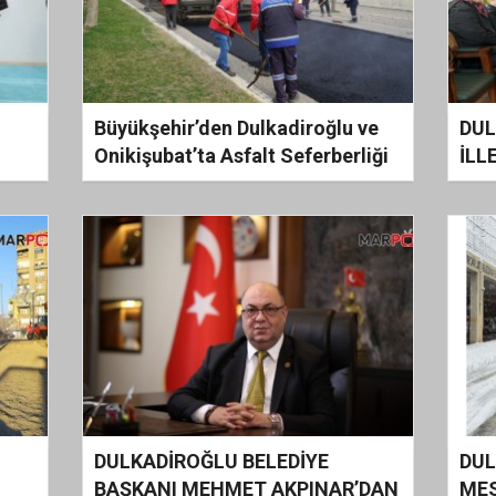
Büyükşehir’den Dulkadiroğlu ve
DUL
Onikişubat’ta Asfalt Seferberliği
İLL
LDU
ALT
YAT
DULKADİROĞLU BELEDİYE
DUL
BAŞKANI MEHMET AKPINAR’DAN
MES