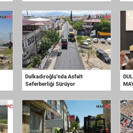
Bulv
Bul
Dulkadiroğlu’nda Asfalt
DUL
Seferberliği Sürüyor
MAY
TOP