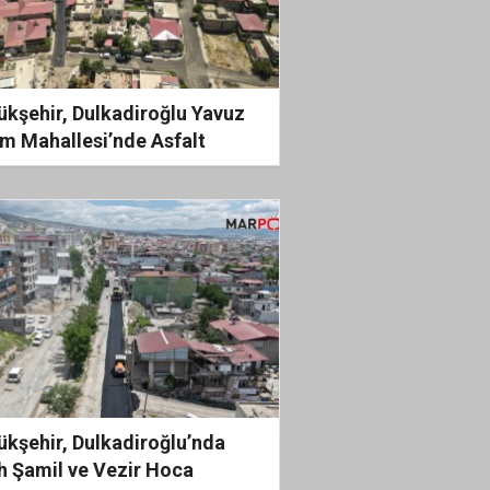
ükşehir, Dulkadiroğlu Yavuz
im Mahallesi’nde Asfalt
aini Durmaksızın Sürdürüyor
ükşehir, Dulkadiroğlu’nda
h Şamil ve Vezir Hoca