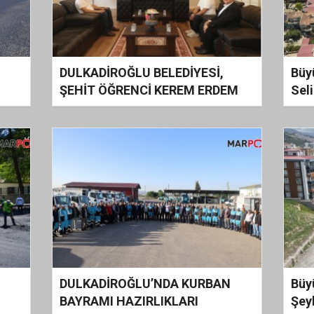
DULKADİROĞLU BELEDİYESİ,
Büy
ŞEHİT ÖĞRENCİ KEREM ERDEM
Sel
GÜNGÖR’ÜN İSMİNİ YAŞATACAK
Mes
DULKADİROĞLU’NDA KURBAN
Büy
BAYRAMI HAZIRLIKLARI
Şey