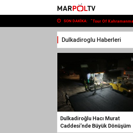
Büyükşehir, Andırın’da Y
“Tour Of Kahramanmara
Bin Öğrenciye Ücretsiz
SON DAKIKA:
Büyükşehir, Andırın’da Y
“Tour Of Kahramanmara
Dulkadiroglu Haberleri
Dulkadiroğlu Hacı Murat
Caddesi’nde Büyük Dönüşüm