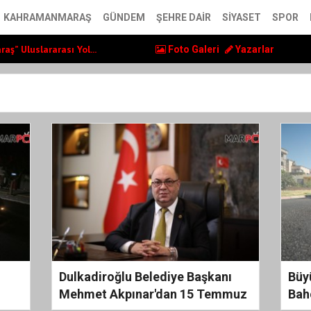
ol Yatırımlarını...
KAHRAMANMARAŞ
GÜNDEM
ŞEHRE DAIR
SIYASET
SPOR
ş” Uluslararası Yol...
 LGS ve YKS Kursu...
Foto Galeri
Yazarlar
ol Yatırımlarını...
ş” Uluslararası Yol...
Dulkadiroğlu Belediye Başkanı
Büy
Mehmet Akpınar'dan 15 Temmuz
Bah