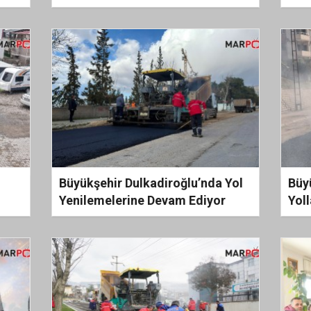
BUDAKLI MAHALLESİ’NDE
ABB
VE
YOĞUN KATILIMLA
GER
GERÇEKLEŞTİRDİ
Büyükşehir Dulkadiroğlu’nda Yol
Büy
Yenilemelerine Devam Ediyor
Yol
Edi