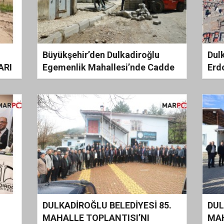
Büyükşehir’den Dulkadiroğlu
Dul
ARI
Egemenlik Mahallesi’nde Cadde
Erdo
ve Sokak Yenileme Çalışması
DULKADİROĞLU BELEDİYESİ 85.
DUL
MAHALLE TOPLANTISI’NI
MAH