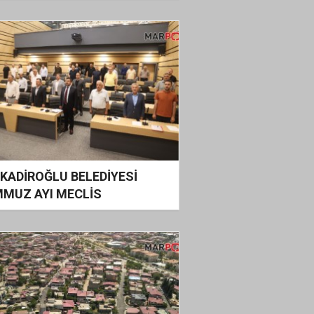
ladı
KADİROĞLU BELEDİYESİ
MUZ AYI MECLİS
LANTISI GERÇEKLEŞTİRİLDİ