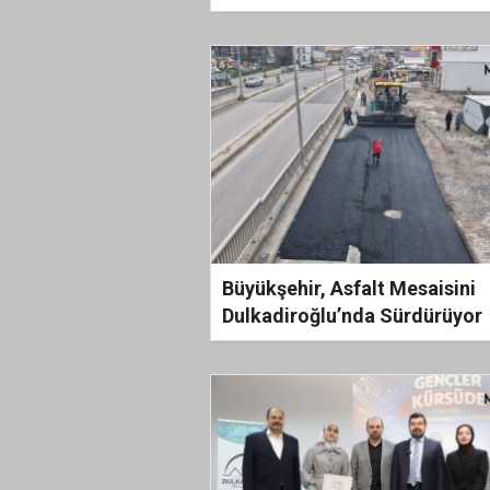
GÜNLERİNE DULKADİROĞLU
DAMGASI: LEZZET, KÜLTÜR 
GÜÇLÜ TANITIM BİR ARADA
Büyükşehir, Asfalt Mesaisini
Dulkadiroğlu’nda Sürdürüyor