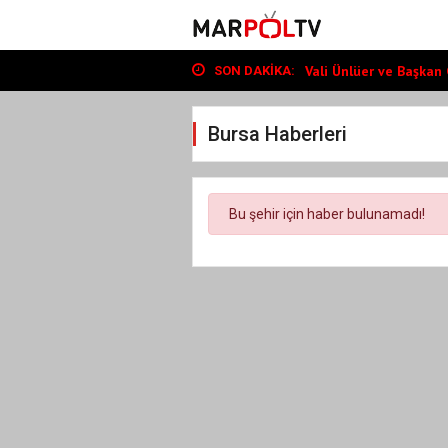
Başkan Toptaş, mahalle
Vali Ünlüer ve Başkan G
Cumhurbaşkanı Erdoğan
SON DAKIKA:
Başkan Toptaş, mahalle
Vali Ünlüer ve Başkan G
Bursa Haberleri
Bu şehir için haber bulunamadı!