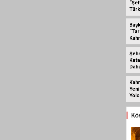
“Şeh
Türk
Çevr
Kaza
Başk
“Tar
Kah
Kal
Çalı
Şeh
Tam
Kata
Dah
Giri
Kah
Yeni
Yolc
Ese
Açıl
Köş