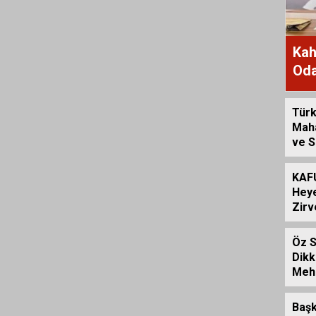
Kah
Oda
Kam
Türk
Maha
ve S
Hizm
KAF
Heye
Zirv
Öz S
Dikk
Mehm
İstif
Başk