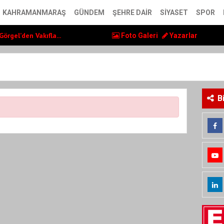
lerin yaşam kalite...
KAHRAMANMARAŞ
GÜNDEM
ŞEHRE DAIR
SIYASET
SPOR
örgel’den Vakıfla...
, Ayser Çalık Ortao...
Foto Galeri
Yazarlar
lerin yaşam kalite...
örgel’den Vakıfla...
B