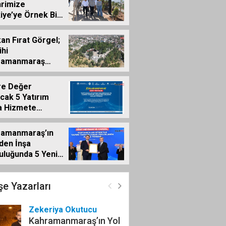
rimize
iye’ye Örnek Bir
e Projesi
ndırdık”
an Fırat Görgel;
ihi
ramanmaraş
emizde
şmalar
re Değer
amlanıyor”
cak 5 Yatırım
a Hizmete
yor
ramanmaraş’ın
den İnşa
uluğunda 5 Yeni
r Daha Hizmete
dı
e Yazarları
Zekeriya Okutucu
Kahramanmaraş’ın Yol