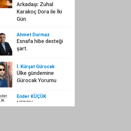
Arkadaşı: Zuhal
Karakoç Dora ile İki
Gün
Ahmet Durmaz
Esnafa hibe desteği
şart.
İ. Kürşat Gürocak
Ülke gündemine
Gürocak Yorumu
Ender KÜÇÜK
NEDEN
ÖLDÜRÜYORUZ!
Selim IŞIK
LİSTELERE