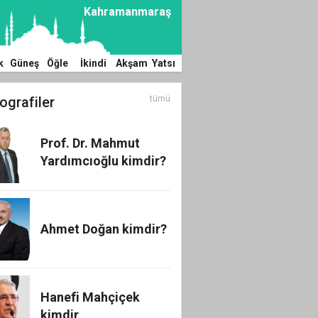
Mustafa KAPLAN
Kahramanmaraş
TÜRKİYE
DEMOKRASİSİNDE
SON NOKTA!
k
Güneş
Öğle
İkindi
Akşam
Yatsı
ografiler
tümü
Prof. Dr. Mahmut
Yardımcıoğlu kimdir?
Ahmet Doğan kimdir?
Hanefi Mahçiçek
kimdir