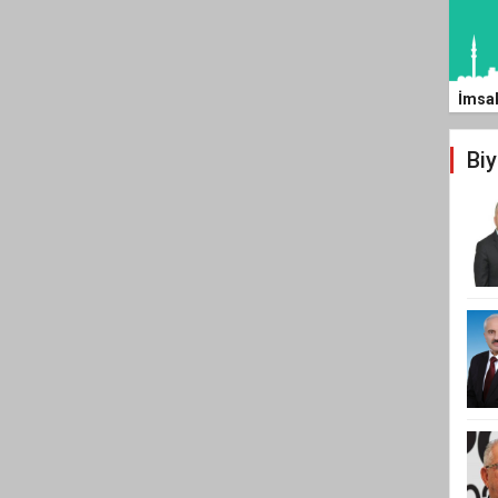
İmsa
Biy