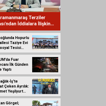
ramanmaraş Terziler
sı'ndan İddialara İlişkin
uoyu Açıklaması
oğlunda Hopurlu
llesi Taziye Evi
osyal Tesisi
ete Açıldı
UM’da Fuar
canı İlk Günden
e Yaptı
ağlık-İş’te
at Çeken Ayrılık:
et Yeşilyurt
a Etti
an Görgel;