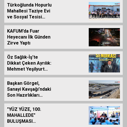
Türkoğlunda Hopurlu
Mahallesi Taziye Evi
ve Sosyal Tesisi
Hizmete Açıldı
KAFUM’da Fuar
Heyecanı İlk Günden
Zirve Yaptı
Öz Sağlık-İş’te
Dikkat Çeken Ayrılık:
Mehmet Yeşilyurt
İstifa Etti
Başkan Görgel,
Sanayi Kavşağı’ndaki
Son Hazırlıkları
Yerinde İnceledi
"YÜZ YÜZE, 100.
MAHALLEDE"
BULUŞMASI