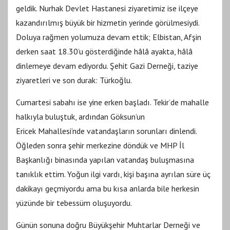
geldik. Nurhak Devlet Hastanesi ziyaretimiz ise ilçeye
kazandırılmış büyük bir hizmetin yerinde görülmesiydi.
Doluya rağmen yolumuza devam ettik; Elbistan, Afşin
derken saat 18.30’u gösterdiğinde hâlâ ayakta, hâlâ
dinlemeye devam ediyordu. Şehit Gazi Derneği, taziye
ziyaretleri ve son durak: Türkoğlu.
Cumartesi sabahı ise yine erken başladı. Tekir’de mahalle
halkıyla buluştuk, ardından Göksun’un
Ericek Mahallesi’nde vatandaşların sorunları dinlendi.
Öğleden sonra şehir merkezine döndük ve MHP İl
Başkanlığı binasında yapılan vatandaş buluşmasına
tanıklık ettim. Yoğun ilgi vardı, kişi başına ayrılan süre üç
dakikayı geçmiyordu ama bu kısa anlarda bile herkesin
yüzünde bir tebessüm oluşuyordu.
Günün sonuna doğru Büyükşehir Muhtarlar Derneği ve