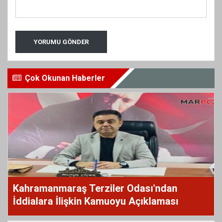
YORUMU GÖNDER
Çok Okunan Haberler
Kahramanmaraş Terziler Odası'ndan
İddialara İlişkin Kamuoyu Açıklaması