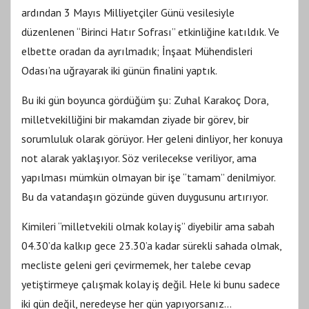
ardından 3 Mayıs Milliyetçiler Günü vesilesiyle
düzenlenen “Birinci Hatır Sofrası” etkinliğine katıldık. Ve
elbette oradan da ayrılmadık; İnşaat Mühendisleri
Odası’na uğrayarak iki günün finalini yaptık.
Bu iki gün boyunca gördüğüm şu: Zuhal Karakoç Dora,
milletvekilliğini bir makamdan ziyade bir görev, bir
sorumluluk olarak görüyor. Her geleni dinliyor, her konuya
not alarak yaklaşıyor. Söz verilecekse veriliyor, ama
yapılması mümkün olmayan bir işe “tamam” denilmiyor.
Bu da vatandaşın gözünde güven duygusunu artırıyor.
Kimileri “milletvekili olmak kolay iş” diyebilir ama sabah
04.30’da kalkıp gece 23.30’a kadar sürekli sahada olmak,
mecliste geleni geri çevirmemek, her talebe cevap
yetiştirmeye çalışmak kolay iş değil. Hele ki bunu sadece
iki gün değil, neredeyse her gün yapıyorsanız...