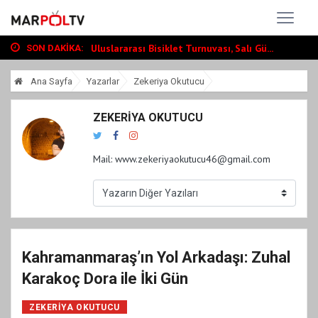
Türkoğlunda Hopurlu Mahallesi Taziye Evi...
Uluslararası Bisiklet Turnuvası, Salı Gü...
SON DAKIKA:
Dedublüman KAFUM’da Müzik Ziyafeti Yaşat...
Türkoğlunda Hopurlu Mahallesi Taziye Evi...
Ana Sayfa
Yazarlar
Zekeriya Okutucu
Uluslararası Bisiklet Turnuvası, Salı Gü...
ZEKERIYA OKUTUCU
Mail:
www.zekeriyaokutucu46@gmail.com
Kahramanmaraş’ın Yol Arkadaşı: Zuhal
Karakoç Dora ile İki Gün
ZEKERIYA OKUTUCU