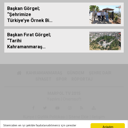
GÜZELYURT
MAHALLESİ'NDE
Başkan Görgel;
GERÇEKLEŞTİRİLDİ
“Şehrimize
Türkiye’ye Örnek Bir
Çevre Projesi
Kazandırdık”
Başkan Fırat Görgel;
“Tarihi
Kahramanmaraş
Kalemizde
Çalışmalar
Tamamlanıyor”
KAHRAMANMARAŞ
GÜNDEM
ŞEHRE DAIR
SIYASET
SPOR
RÖPORTAJ
MARPOL TV 2015
Yazılım |
Onemsoft
Künye
Gizlilik Politikası
Sitene Ekle
İletişim
Sitemizden en iyi şekilde faydalanabilmeniz için çerezler
Anladım