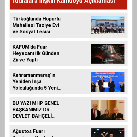
İddialara İlişkin Kamuoyu Açıklaması
Türkoğlunda Hopurlu
Mahallesi Taziye Evi
ve Sosyal Tesisi
Hizmete Açıldı
KAFUM’da Fuar
Heyecanı İlk Günden
Zirve Yaptı
Kahramanmaraş’ın
Yeniden İnşa
Yolculuğunda 5 Yeni
Eser Daha Hizmete
Açıldı
BU YAZI MHP GENEL
BAŞKANIMIZ DR.
DEVLET BAHÇELİ
İÇİN KALEME
ALINMIŞ BİLDİRİDİR..
Ağustos Fuarı