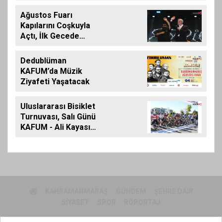
İÇİN KALEME
ALINMIŞ BİLDİRİDİR..
Ağustos Fuarı
Kapılarını Coşkuyla
Açtı, İlk Gecede
Eypio Rüzgârı Esti
Dedublüman
KAFUM’da Müzik
Ziyafeti Yaşatacak
Uluslararası Bisiklet
Turnuvası, Salı Günü
KAFUM - Ali Kayası
Etabıyla Başlıyor
KAHRAMANMARAŞ
GÜNDEM
ŞEHRE DAIR
SIYASET
SPOR
RÖPORTAJ