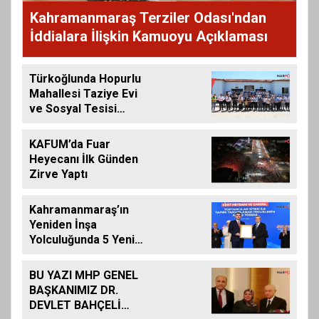
Kahramanmaraş Terziler Odası'ndan
İddialara İlişkin Kamuoyu Açıklaması
Türkoğlunda Hopurlu
Mahallesi Taziye Evi
ve Sosyal Tesisi
Hizmete Açıldı
KAFUM’da Fuar
Heyecanı İlk Günden
Zirve Yaptı
Kahramanmaraş’ın
Yeniden İnşa
Yolculuğunda 5 Yeni
Eser Daha Hizmete
Açıldı
BU YAZI MHP GENEL
BAŞKANIMIZ DR.
DEVLET BAHÇELİ