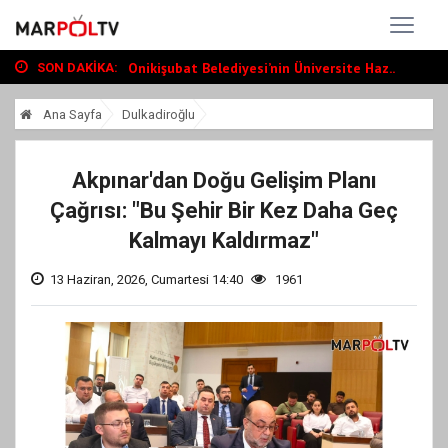
Dulkadiroğlu Hacı Murat Caddesi’nde Büyü...
Funda Arar, Cumartesi Günü KAFUM’da Sahn...
Onikişubat Belediyesi’nin Üniversite Haz...
SON DAKIKA:
Dulkadiroğlu Hacı Murat Caddesi’nde Büyü...
Ana Sayfa
Dulkadiroğlu
Funda Arar, Cumartesi Günü KAFUM’da Sahn...
Akpınar'dan Doğu Gelişim Planı
Çağrısı: "Bu Şehir Bir Kez Daha Geç
Kalmayı Kaldırmaz"
13 Haziran, 2026, Cumartesi 14:40
1961