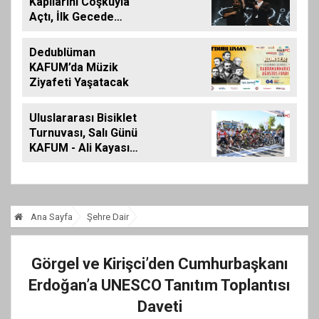
Kapılarını Coşkuyla
Açtı, İlk Gecede
Eypio Rüzgârı Esti
Dedublüman
KAFUM’da Müzik
Ziyafeti Yaşatacak
Uluslararası Bisiklet
Turnuvası, Salı Günü
KAFUM - Ali Kayası
Etabıyla Başlıyor
Ana Sayfa
Şehre Dair
Görgel ve Kirişci’den Cumhurbaşkanı
Erdoğan’a UNESCO Tanıtım Toplantısı
Daveti