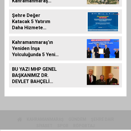
Kahramanmaraş
Kalemizde
Çalışmalar
Şehre Değer
Tamamlanıyor”
Katacak 5 Yatırım
Daha Hizmete
Giriyor
Kahramanmaraş’ın
Yeniden İnşa
Yolculuğunda 5 Yeni
Eser Daha Hizmete
Açıldı
BU YAZI MHP GENEL
BAŞKANIMIZ DR.
DEVLET BAHÇELİ
İÇİN KALEME
ALINMIŞ BİLDİRİDİR..
KAHRAMANMARAŞ
GÜNDEM
ŞEHRE DAIR
SIYASET
SPOR
RÖPORTAJ