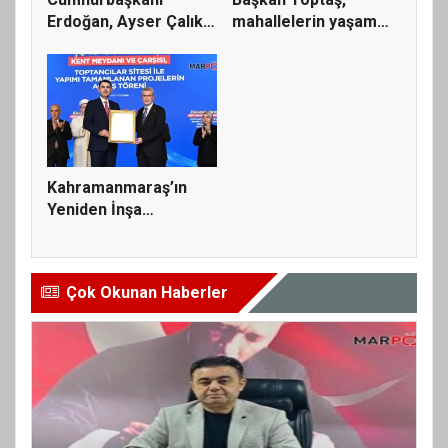
Erdoğan, Ayser Çalık
mahallelerin yaşam
Ortaokulu...
kalitesini...
Kahramanmaraş’ın
Yeniden İnşa
Yolculuğunda 5...
Çok Okunan Haberler