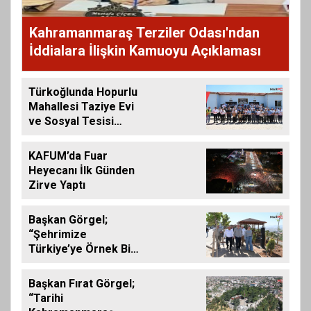
Kahramanmaraş Terziler Odası'ndan
İddialara İlişkin Kamuoyu Açıklaması
Türkoğlunda Hopurlu
Mahallesi Taziye Evi
ve Sosyal Tesisi
Hizmete Açıldı
KAFUM’da Fuar
Heyecanı İlk Günden
Zirve Yaptı
Başkan Görgel;
“Şehrimize
Türkiye’ye Örnek Bir
Çevre Projesi
Kazandırdık”
Başkan Fırat Görgel;
“Tarihi