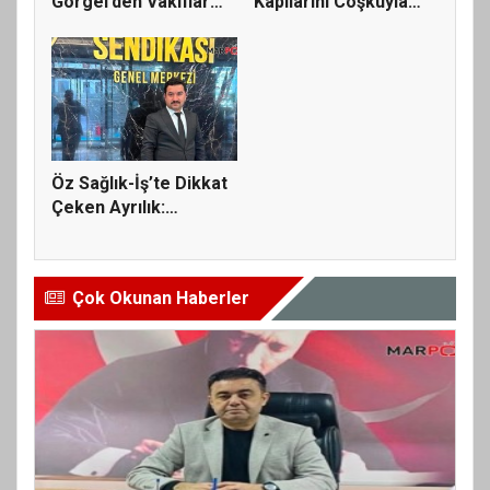
Görgel’den Vakıflar
Kapılarını Coşkuyla
Gen...
Açtı, İlk G...
Öz Sağlık-İş’te Dikkat
Çeken Ayrılık:
Mehmet...
Çok Okunan Haberler