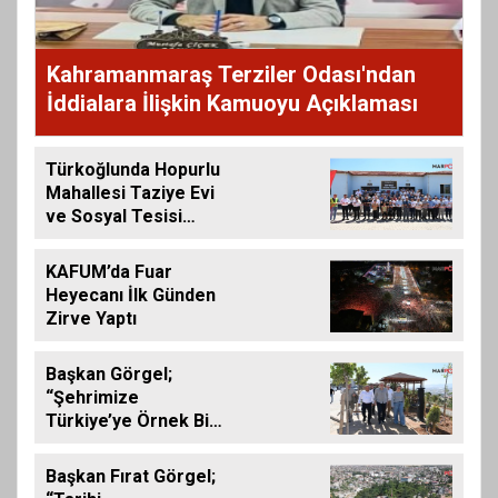
Kahramanmaraş Terziler Odası'ndan
İddialara İlişkin Kamuoyu Açıklaması
Türkoğlunda Hopurlu
Mahallesi Taziye Evi
ve Sosyal Tesisi
Hizmete Açıldı
KAFUM’da Fuar
Heyecanı İlk Günden
Zirve Yaptı
Başkan Görgel;
“Şehrimize
Türkiye’ye Örnek Bir
Çevre Projesi
Kazandırdık”
Başkan Fırat Görgel;