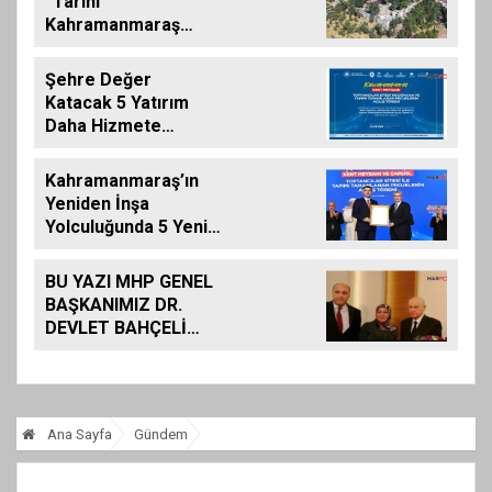
“Tarihi
Kahramanmaraş
Kalemizde
Çalışmalar
Şehre Değer
Tamamlanıyor”
Katacak 5 Yatırım
Daha Hizmete
Giriyor
Kahramanmaraş’ın
Yeniden İnşa
Yolculuğunda 5 Yeni
Eser Daha Hizmete
Açıldı
BU YAZI MHP GENEL
BAŞKANIMIZ DR.
DEVLET BAHÇELİ
İÇİN KALEME
ALINMIŞ BİLDİRİDİR..
Ana Sayfa
Gündem