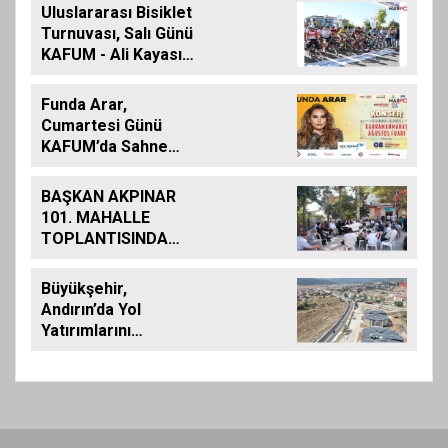
Uluslararası Bisiklet
Turnuvası, Salı Günü
KAFUM - Ali Kayası
Etabıyla Başlıyor
Funda Arar,
Cumartesi Günü
KAFUM’da Sahne
Alacak
BAŞKAN AKPINAR
101. MAHALLE
TOPLANTISINDA
BAĞLARBAŞI
MAHALLESİ
Büyükşehir,
SAKİNLERİYLE
Andırın’da Yol
BULUŞTU
Yatırımlarını
Artırarak Sürdürüyor