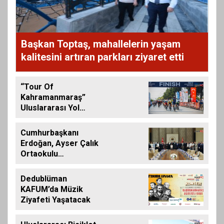
Başkan Toptaş, mahallelerin yaşam
kalitesini artıran parkları ziyaret etti
“Tour Of
Kahramanmaraş”
Uluslararası Yol
Bisikleti Turnuvası
Tamamlandı
Cumhurbaşkanı
Erdoğan, Ayser Çalık
Ortaokulu
Şehitlerinin
Aileleriyle Bir Araya
Dedublüman
Geldi
KAFUM’da Müzik
Ziyafeti Yaşatacak