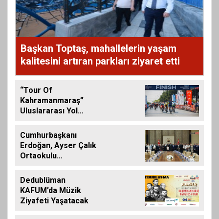
Başkan Toptaş, mahallelerin yaşam
kalitesini artıran parkları ziyaret etti
“Tour Of
Kahramanmaraş”
Uluslararası Yol
Bisikleti Turnuvası
Tamamlandı
Cumhurbaşkanı
Erdoğan, Ayser Çalık
Ortaokulu
Şehitlerinin
Aileleriyle Bir Araya
Dedublüman
Geldi
KAFUM’da Müzik
Ziyafeti Yaşatacak