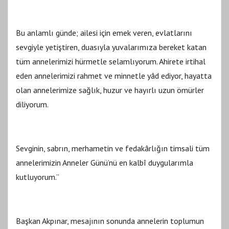
Bu anlamlı günde; ailesi için emek veren, evlatlarını
sevgiyle yetiştiren, duasıyla yuvalarımıza bereket katan
tüm annelerimizi hürmetle selamlıyorum. Ahirete irtihal
eden annelerimizi rahmet ve minnetle yâd ediyor, hayatta
olan annelerimize sağlık, huzur ve hayırlı uzun ömürler
diliyorum.
Sevginin, sabrın, merhametin ve fedakârlığın timsali tüm
annelerimizin Anneler Günü’nü en kalbî duygularımla
kutluyorum.”
Başkan Akpınar, mesajının sonunda annelerin toplumun