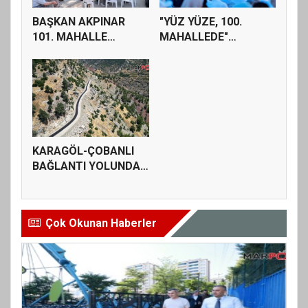
BAŞKAN AKPINAR
"YÜZ YÜZE, 100.
101. MAHALLE
MAHALLEDE"
TOPLANTISINDA
BULUŞMASI
BAĞ...
GÜZELYUR...
KARAGÖL-ÇOBANLI
BAĞLANTI YOLUNDA
SATHİ KAPLAM...
Çok Okunan Haberler