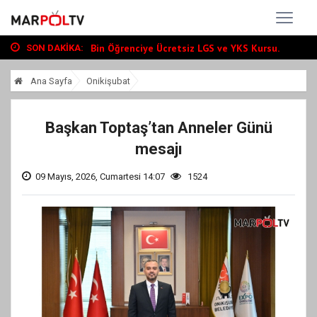
Büyükşehir, Andırın’da Yol Yatırımlarını...
“Tour Of Kahramanmaraş” Uluslararası Yol...
Bin Öğrenciye Ücretsiz LGS ve YKS Kursu...
SON DAKIKA:
Büyükşehir, Andırın’da Yol Yatırımlarını...
Ana Sayfa
Onikişubat
“Tour Of Kahramanmaraş” Uluslararası Yol...
Başkan Toptaş’tan Anneler Günü
mesajı
09 Mayıs, 2026, Cumartesi 14:07
1524