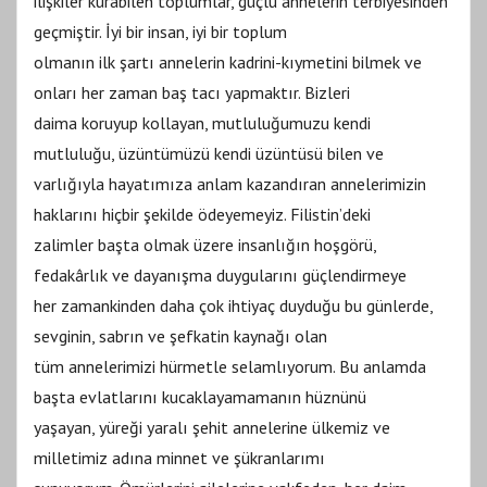
ilişkiler kurabilen toplumlar, güçlü annelerin terbiyesinden
geçmiştir. İyi bir insan, iyi bir toplum
olmanın ilk şartı annelerin kadrini-kıymetini bilmek ve
onları her zaman baş tacı yapmaktır. Bizleri
daima koruyup kollayan, mutluluğumuzu kendi
mutluluğu, üzüntümüzü kendi üzüntüsü bilen ve
varlığıyla hayatımıza anlam kazandıran annelerimizin
haklarını hiçbir şekilde ödeyemeyiz. Filistin’deki
zalimler başta olmak üzere insanlığın hoşgörü,
fedakârlık ve dayanışma duygularını güçlendirmeye
her zamankinden daha çok ihtiyaç duyduğu bu günlerde,
sevginin, sabrın ve şefkatin kaynağı olan
tüm annelerimizi hürmetle selamlıyorum. Bu anlamda
başta evlatlarını kucaklayamamanın hüznünü
yaşayan, yüreği yaralı şehit annelerine ülkemiz ve
milletimiz adına minnet ve şükranlarımı