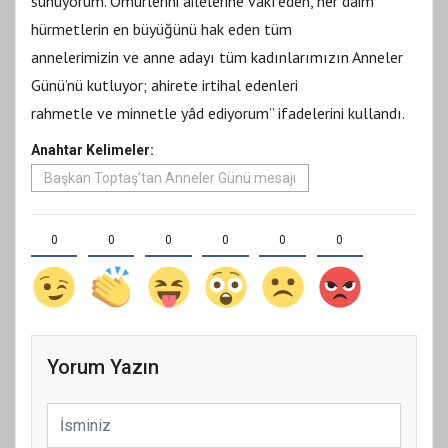
sunuyorum. Ömürlerini ailelerine vakfeden, her daim
hürmetlerin en büyüğünü hak eden tüm
annelerimizin ve anne adayı tüm kadınlarımızın Anneler
Günü’nü kutluyor; ahirete irtihal edenleri
rahmetle ve minnetle yâd ediyorum” ifadelerini kullandı.
Anahtar Kelimeler:
Başkan Toptaş’tan Anneler Günü mesajı
0
0
0
0
0
0
Yorum Yazın