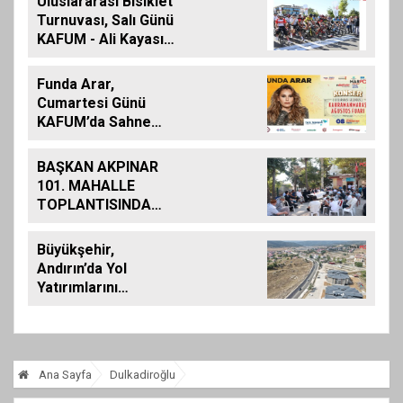
Uluslararası Bisiklet
Turnuvası, Salı Günü
KAFUM - Ali Kayası
Etabıyla Başlıyor
Funda Arar,
Cumartesi Günü
KAFUM’da Sahne
Alacak
BAŞKAN AKPINAR
101. MAHALLE
TOPLANTISINDA
BAĞLARBAŞI
MAHALLESİ
Büyükşehir,
SAKİNLERİYLE
Andırın’da Yol
BULUŞTU
Yatırımlarını
Artırarak Sürdürüyor
Ana Sayfa
Dulkadiroğlu