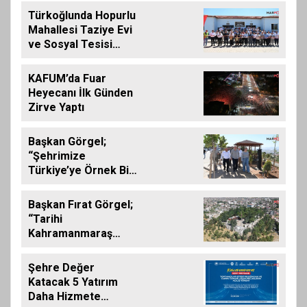
Türkoğlunda Hopurlu
Mahallesi Taziye Evi
ve Sosyal Tesisi
Hizmete Açıldı
KAFUM’da Fuar
Heyecanı İlk Günden
Zirve Yaptı
Başkan Görgel;
“Şehrimize
Türkiye’ye Örnek Bir
Çevre Projesi
Kazandırdık”
Başkan Fırat Görgel;
“Tarihi
Kahramanmaraş
Kalemizde
Çalışmalar
Şehre Değer
Tamamlanıyor”
Katacak 5 Yatırım
Daha Hizmete