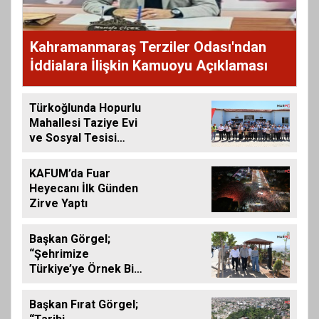
Kahramanmaraş Terziler Odası'ndan
İddialara İlişkin Kamuoyu Açıklaması
Türkoğlunda Hopurlu
Mahallesi Taziye Evi
ve Sosyal Tesisi
Hizmete Açıldı
KAFUM’da Fuar
Heyecanı İlk Günden
Zirve Yaptı
Başkan Görgel;
“Şehrimize
Türkiye’ye Örnek Bir
Çevre Projesi
Kazandırdık”
Başkan Fırat Görgel;