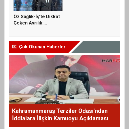
Öz Sağlık-İş’te Dikkat
Çeken Ayrılık:
Mehmet...
Çok Okunan Haberler
Kahramanmaraş Terziler Odası'ndan
İddialara İlişkin Kamuoyu Açıklaması