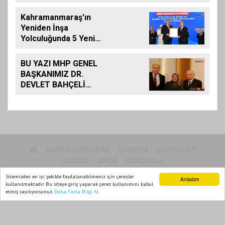
Giriyor
Kahramanmaraş’ın
Yeniden İnşa
Yolculuğunda 5 Yeni
Eser Daha Hizmete
Açıldı
BU YAZI MHP GENEL
BAŞKANIMIZ DR.
DEVLET BAHÇELİ
İÇİN KALEME
ALINMIŞ BİLDİRİDİR..
KAHRAMANMARAŞ
GÜNDEM
ŞEHRE DAIR
SIYASET
SPOR
RÖPORTAJ
Sitemizden en iyi şekilde faydalanabilmeniz için çerezler
Anladım
kullanılmaktadır. Bu siteye giriş yaparak çerez kullanımını kabul
MARPOL TV 2015
etmiş sayılıyorsunuz.
Daha Fazla Bilgi Al
Ana Sayfa
Web TV
Foto Galeri
Yazarlar
Yazılım |
Onemsoft