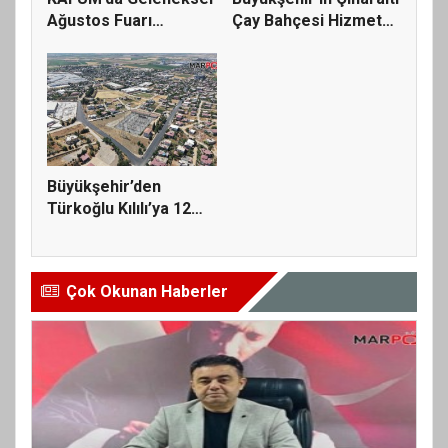
Ağustos Fuarı
Çay Bahçesi Hizmete
Hazırlıklar...
A...
Büyükşehir’den
Türkoğlu Kılılı’ya 12
Milyonlu...
Çok Okunan Haberler