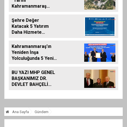
“Tarihi
Kahramanmaraş
Kalemizde
Çalışmalar
Şehre Değer
Tamamlanıyor”
Katacak 5 Yatırım
Daha Hizmete
Giriyor
Kahramanmaraş’ın
Yeniden İnşa
Yolculuğunda 5 Yeni
Eser Daha Hizmete
Açıldı
BU YAZI MHP GENEL
BAŞKANIMIZ DR.
DEVLET BAHÇELİ
İÇİN KALEME
ALINMIŞ BİLDİRİDİR..
Ana Sayfa
Gündem