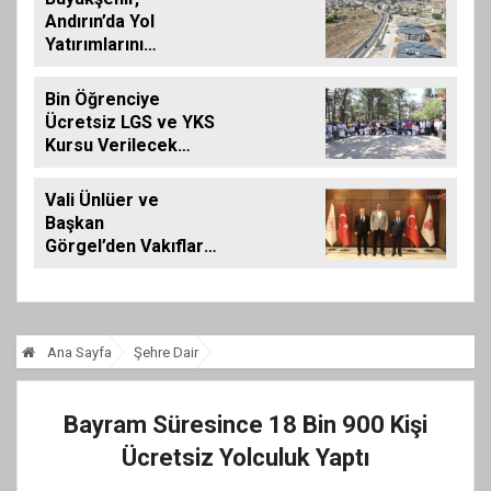
SAKİNLERİYLE
Andırın’da Yol
BULUŞTU
Yatırımlarını
Artırarak Sürdürüyor
Bin Öğrenciye
Ücretsiz LGS ve YKS
Kursu Verilecek…
Vali Ünlüer ve
Başkan
Görgel’den Vakıflar
Genel Müdürlüğü’ne
ziyaret
Ana Sayfa
Şehre Dair
Bayram Süresince 18 Bin 900 Kişi
Ücretsiz Yolculuk Yaptı