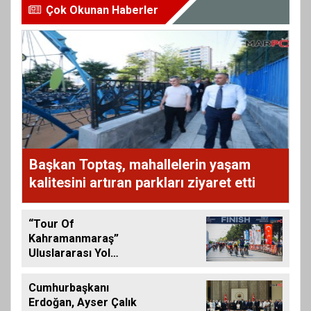
Çok Okunan Haberler
Başkan Toptaş, mahallelerin yaşam
kalitesini artıran parkları ziyaret etti
“Tour Of
Kahramanmaraş”
Uluslararası Yol
Bisikleti Turnuvası
Tamamlandı
Cumhurbaşkanı
Erdoğan, Ayser Çalık