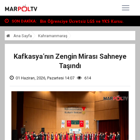
Büyükşehir, Andırın’da Yol Yatırımlarını...
“Tour Of Kahramanmaraş” Uluslararası Yol...
Bin Öğrenciye Ücretsiz LGS ve YKS Kursu...
SON DAKIKA:
Büyükşehir, Andırın’da Yol Yatırımlarını...
Ana Sayfa
Kahramanmaraş
“Tour Of Kahramanmaraş” Uluslararası Yol...
Kafkasya’nın Zengin Mirası Sahneye
Taşındı
01 Haziran, 2026, Pazartesi 14:07
614