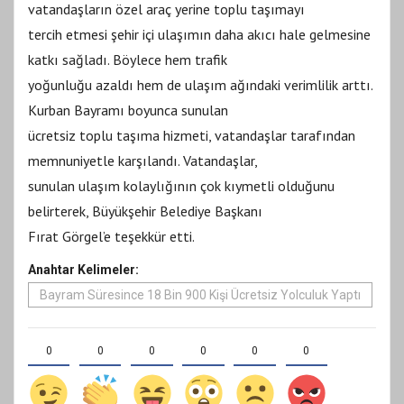
vatandaşların özel araç yerine toplu taşımayı
tercih etmesi şehir içi ulaşımın daha akıcı hale gelmesine
katkı sağladı. Böylece hem trafik
yoğunluğu azaldı hem de ulaşım ağındaki verimlilik arttı.
Kurban Bayramı boyunca sunulan
ücretsiz toplu taşıma hizmeti, vatandaşlar tarafından
memnuniyetle karşılandı. Vatandaşlar,
sunulan ulaşım kolaylığının çok kıymetli olduğunu
belirterek, Büyükşehir Belediye Başkanı
Fırat Görgel’e teşekkür etti.
Anahtar Kelimeler:
Bayram Süresince 18 Bin 900 Kişi Ücretsiz Yolculuk Yaptı
0
0
0
0
0
0