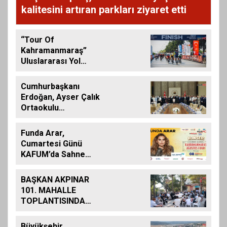
kalitesini artıran parkları ziyaret etti
“Tour Of
Kahramanmaraş”
Uluslararası Yol
Bisikleti Turnuvası
Tamamlandı
Cumhurbaşkanı
Erdoğan, Ayser Çalık
Ortaokulu
Şehitlerinin
Aileleriyle Bir Araya
Funda Arar,
Geldi
Cumartesi Günü
KAFUM’da Sahne
Alacak
BAŞKAN AKPINAR
101. MAHALLE
TOPLANTISINDA
BAĞLARBAŞI
MAHALLESİ
Büyükşehir,