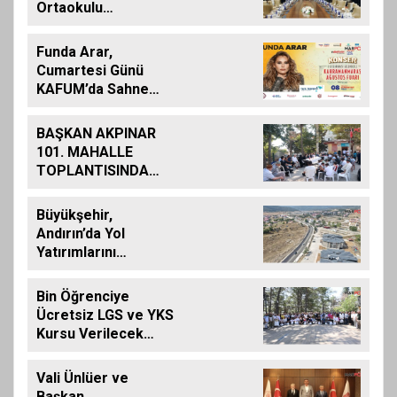
Ortaokulu
Şehitlerinin
Aileleriyle Bir Araya
Funda Arar,
Geldi
Cumartesi Günü
KAFUM’da Sahne
Alacak
BAŞKAN AKPINAR
101. MAHALLE
TOPLANTISINDA
BAĞLARBAŞI
MAHALLESİ
Büyükşehir,
SAKİNLERİYLE
Andırın’da Yol
BULUŞTU
Yatırımlarını
Artırarak Sürdürüyor
Bin Öğrenciye
Ücretsiz LGS ve YKS
Kursu Verilecek…
Vali Ünlüer ve
Başkan