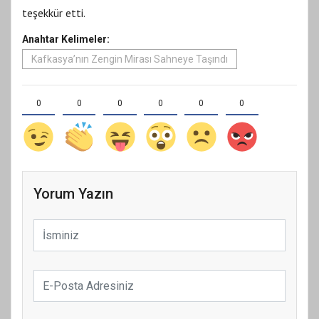
teşekkür etti.
Anahtar Kelimeler:
Kafkasya’nın Zengin Mirası Sahneye Taşındı
0
0
0
0
0
0
Yorum Yazın