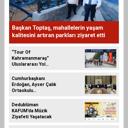
Başkan Toptaş, mahallelerin yaşam
kalitesini artıran parkları ziyaret etti
“Tour Of
Kahramanmaraş”
Uluslararası Yol
Bisikleti Turnuvası
Tamamlandı
Cumhurbaşkanı
Erdoğan, Ayser Çalık
Ortaokulu
Şehitlerinin
Aileleriyle Bir Araya
Dedublüman
Geldi
KAFUM’da Müzik
Ziyafeti Yaşatacak