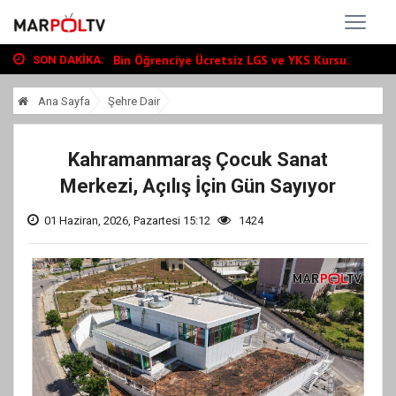
Büyükşehir, Andırın’da Yol Yatırımlarını...
“Tour Of Kahramanmaraş” Uluslararası Yol...
Bin Öğrenciye Ücretsiz LGS ve YKS Kursu...
SON DAKIKA:
Büyükşehir, Andırın’da Yol Yatırımlarını...
Ana Sayfa
Şehre Dair
“Tour Of Kahramanmaraş” Uluslararası Yol...
Kahramanmaraş Çocuk Sanat
Merkezi, Açılış İçin Gün Sayıyor
01 Haziran, 2026, Pazartesi 15:12
1424