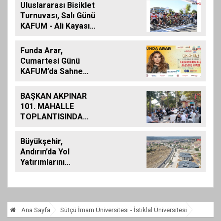
Uluslararası Bisiklet
Turnuvası, Salı Günü
KAFUM - Ali Kayası
Etabıyla Başlıyor
Funda Arar,
Cumartesi Günü
KAFUM’da Sahne
Alacak
BAŞKAN AKPINAR
101. MAHALLE
TOPLANTISINDA
BAĞLARBAŞI
MAHALLESİ
Büyükşehir,
SAKİNLERİYLE
Andırın’da Yol
BULUŞTU
Yatırımlarını
Artırarak Sürdürüyor
Ana Sayfa
Sütçü İmam Üniversitesi - İstiklal Üniversitesi