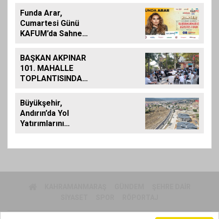
Funda Arar,
Cumartesi Günü
KAFUM’da Sahne
Alacak
BAŞKAN AKPINAR
101. MAHALLE
TOPLANTISINDA
BAĞLARBAŞI
MAHALLESİ
Büyükşehir,
SAKİNLERİYLE
Andırın’da Yol
BULUŞTU
Yatırımlarını
Artırarak Sürdürüyor
KAHRAMANMARAŞ
GÜNDEM
ŞEHRE DAIR
SIYASET
SPOR
RÖPORTAJ