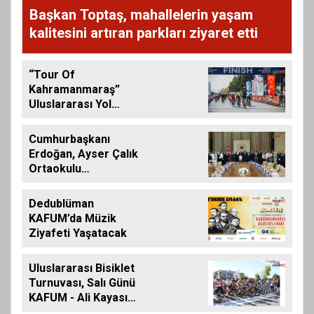
Başkan Toptaş, mahallelerin yaşam
kalitesini artıran parkları ziyaret etti
“Tour Of
Kahramanmaraş”
Uluslararası Yol
Bisikleti Turnuvası
Tamamlandı
Cumhurbaşkanı
Erdoğan, Ayser Çalık
Ortaokulu
Şehitlerinin
Aileleriyle Bir Araya
Dedublüman
Geldi
KAFUM’da Müzik
Ziyafeti Yaşatacak
Uluslararası Bisiklet
Turnuvası, Salı Günü
KAFUM - Ali Kayası
Etabıyla Başlıyor