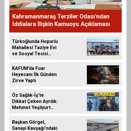
Kahramanmaraş Terziler Odası'ndan
İddialara İlişkin Kamuoyu Açıklaması
Türkoğlunda Hopurlu
Mahallesi Taziye Evi
ve Sosyal Tesisi
Hizmete Açıldı
KAFUM’da Fuar
Heyecanı İlk Günden
Zirve Yaptı
Öz Sağlık-İş’te
Dikkat Çeken Ayrılık:
Mehmet Yeşilyurt
İstifa Etti
Başkan Görgel,
Sanayi Kavşağı’ndaki