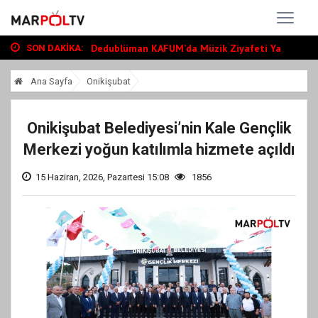
Türkoğlunda Hopurlu Mahallesi Taziye Evi...
Uluslararası Bisiklet Turnuvası, Salı Gü...
Dedublüman KAFUM’da Müzik Ziyafeti Yaşat...
SON DAKIKA:
Türkoğlunda Hopurlu Mahallesi Taziye Evi...
Ana Sayfa
Onikişubat
Uluslararası Bisiklet Turnuvası, Salı Gü...
Onikişubat Belediyesi’nin Kale Gençlik
Merkezi yoğun katılımla hizmete açıldı
15 Haziran, 2026, Pazartesi 15:08
1856