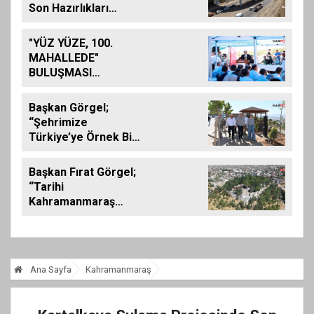
Son Hazırlıkları
Yerinde İnceledi
"YÜZ YÜZE, 100.
MAHALLEDE"
BULUŞMASI
GÜZELYURT
MAHALLESİ'NDE
Başkan Görgel;
GERÇEKLEŞTİRİLDİ
“Şehrimize
Türkiye’ye Örnek Bir
Çevre Projesi
Kazandırdık”
Başkan Fırat Görgel;
“Tarihi
Kahramanmaraş
Kalemizde
Çalışmalar
Tamamlanıyor”
Ana Sayfa
Kahramanmaraş