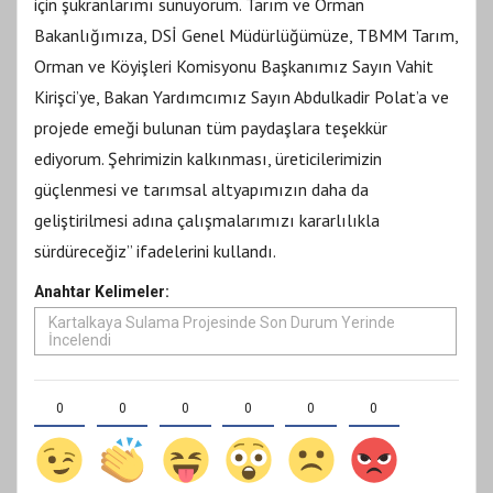
için şükranlarımı sunuyorum. Tarım ve Orman
Bakanlığımıza, DSİ Genel Müdürlüğümüze, TBMM Tarım,
Orman ve Köyişleri Komisyonu Başkanımız Sayın Vahit
Kirişci’ye, Bakan Yardımcımız Sayın Abdulkadir Polat’a ve
projede emeği bulunan tüm paydaşlara teşekkür
ediyorum. Şehrimizin kalkınması, üreticilerimizin
güçlenmesi ve tarımsal altyapımızın daha da
geliştirilmesi adına çalışmalarımızı kararlılıkla
sürdüreceğiz” ifadelerini kullandı.
Anahtar Kelimeler:
Kartalkaya Sulama Projesinde Son Durum Yerinde
İncelendi
0
0
0
0
0
0