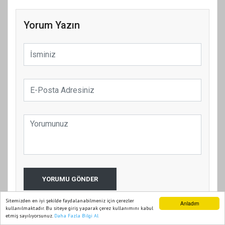
Yorum Yazın
YORUMU GÖNDER
Sitemizden en iyi şekilde faydalanabilmeniz için çerezler
Anladım
kullanılmaktadır. Bu siteye giriş yaparak çerez kullanımını kabul
etmiş sayılıyorsunuz.
Daha Fazla Bilgi Al
Ana Sayfa
Web TV
Foto Galeri
Yazarlar
Benzer Haberler