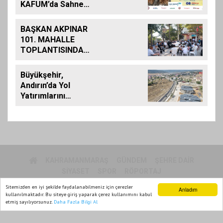
KAFUM’da Sahne
Alacak
BAŞKAN AKPINAR
101. MAHALLE
TOPLANTISINDA
BAĞLARBAŞI
MAHALLESİ
Büyükşehir,
SAKİNLERİYLE
Andırın’da Yol
BULUŞTU
Yatırımlarını
Artırarak Sürdürüyor
KAHRAMANMARAŞ
GÜNDEM
ŞEHRE DAIR
SIYASET
SPOR
RÖPORTAJ
Sitemizden en iyi şekilde faydalanabilmeniz için çerezler
Anladım
kullanılmaktadır. Bu siteye giriş yaparak çerez kullanımını kabul
MARPOL TV 2015
etmiş sayılıyorsunuz.
Daha Fazla Bilgi Al
Ana Sayfa
Web TV
Foto Galeri
Yazarlar
Yazılım |
Onemsoft