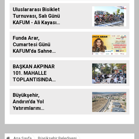
Uluslararası Bisiklet
Turnuvası, Salı Günü
KAFUM - Ali Kayası
Etabıyla Başlıyor
Funda Arar,
Cumartesi Günü
KAFUM’da Sahne
Alacak
BAŞKAN AKPINAR
101. MAHALLE
TOPLANTISINDA
BAĞLARBAŞI
MAHALLESİ
Büyükşehir,
SAKİNLERİYLE
Andırın’da Yol
BULUŞTU
Yatırımlarını
Artırarak Sürdürüyor
Ana Sayfa
Büyükşehir Belediyesi