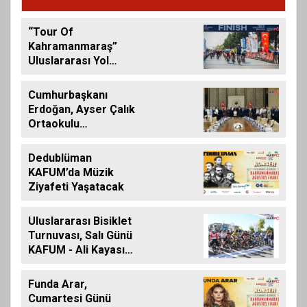
“Tour Of
Kahramanmaraş”
Uluslararası Yol
Bisikleti Turnuvası
Tamamlandı
Cumhurbaşkanı
Erdoğan, Ayser Çalık
Ortaokulu
Şehitlerinin
Aileleriyle Bir Araya
Dedublüman
Geldi
KAFUM’da Müzik
Ziyafeti Yaşatacak
Uluslararası Bisiklet
Turnuvası, Salı Günü
KAFUM - Ali Kayası
Etabıyla Başlıyor
Funda Arar,
Cumartesi Günü