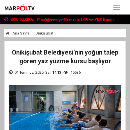
Büyükşehir, Andırın’da Yol Yatırımlarını...
“Tour Of Kahramanmaraş” Uluslararası Yol...
Bin Öğrenciye Ücretsiz LGS ve YKS Kursu...
SON DAKIKA:
Büyükşehir, Andırın’da Yol Yatırımlarını...
Ana Sayfa
Onikişubat
“Tour Of Kahramanmaraş” Uluslararası Yol...
Onikişubat Belediyesi’nin yoğun talep
gören yaz yüzme kursu başlıyor
01 Temmuz, 2025, Salı 14:13
15536