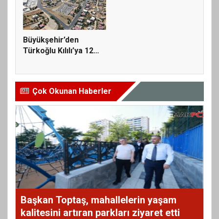
Büyükşehir’den
Türkoğlu Kılılı’ya 12
Milyonlu...
Çok Okunan Haberler
Başkan Toptaş, mahallelerin yaşam
kalitesini artıran parkları ziyaret etti