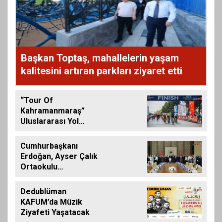
Başkan Toptaş, mahallelerin yaşam
kalitesini artıran parkları ziyaret etti
“Tour Of
Kahramanmaraş”
Uluslararası Yol
Bisikleti Turnuvası
Tamamlandı
Cumhurbaşkanı
Erdoğan, Ayser Çalık
Ortaokulu
Şehitlerinin
Aileleriyle Bir Araya
Dedublüman
Geldi
KAFUM’da Müzik
Ziyafeti Yaşatacak