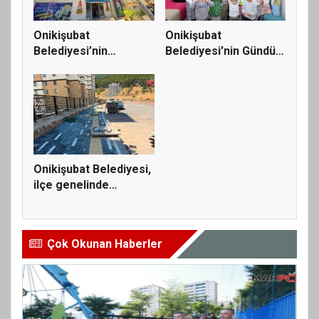
Onikişubat
Onikişubat
Belediyesi’nin
Belediyesi’nin Gündüz
Üniversite Hazırlık...
Bakımevi’nde...
Onikişubat Belediyesi,
ilçe genelinde
ulaşım...
Çok Okunan Haberler