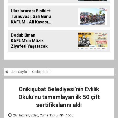
Eypio Rüzgârı Esti
Uluslararası Bisiklet
Turnuvası, Salı Günü
KAFUM - Ali Kayası
Etabıyla Başlıyor
Dedublüman
KAFUM’da Müzik
Ziyafeti Yaşatacak
Ana Sayfa
Onikişubat
Onikişubat Belediyesi’nin Evlilik
Okulu’nu tamamlayan ilk 50 çift
sertifikalarını aldı
26 Haziran, 2026, Cuma 15:45
1560