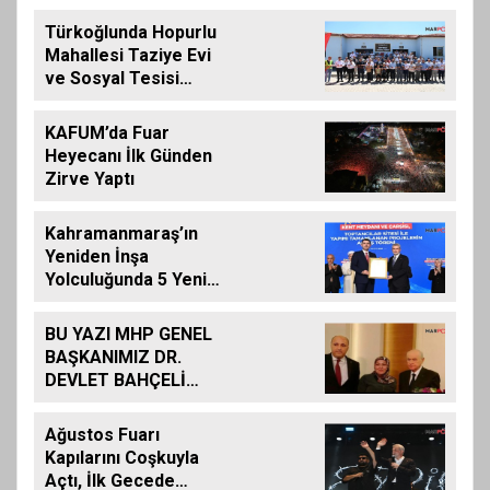
Türkoğlunda Hopurlu
Mahallesi Taziye Evi
ve Sosyal Tesisi
Hizmete Açıldı
KAFUM’da Fuar
Heyecanı İlk Günden
Zirve Yaptı
Kahramanmaraş’ın
Yeniden İnşa
Yolculuğunda 5 Yeni
Eser Daha Hizmete
Açıldı
BU YAZI MHP GENEL
BAŞKANIMIZ DR.
DEVLET BAHÇELİ
İÇİN KALEME
ALINMIŞ BİLDİRİDİR..
Ağustos Fuarı
Kapılarını Coşkuyla
Açtı, İlk Gecede