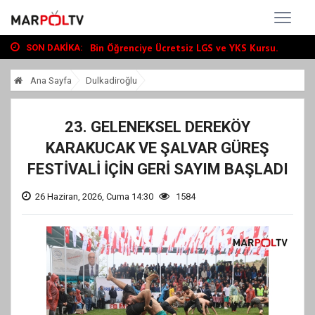
Büyükşehir, Andırın’da Yol Yatırımlarını...
“Tour Of Kahramanmaraş” Uluslararası Yol...
Bin Öğrenciye Ücretsiz LGS ve YKS Kursu...
SON DAKIKA:
Büyükşehir, Andırın’da Yol Yatırımlarını...
Ana Sayfa
Dulkadiroğlu
“Tour Of Kahramanmaraş” Uluslararası Yol...
23. GELENEKSEL DEREKÖY
KARAKUCAK VE ŞALVAR GÜREŞ
FESTİVALİ İÇİN GERİ SAYIM BAŞLADI
26 Haziran, 2026, Cuma 14:30
1584