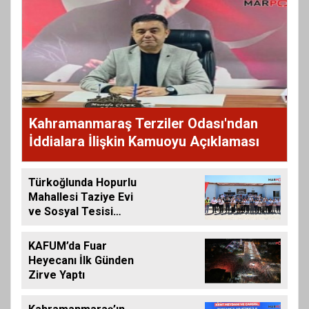
Kahramanmaraş Terziler Odası'ndan
İddialara İlişkin Kamuoyu Açıklaması
Türkoğlunda Hopurlu
Mahallesi Taziye Evi
ve Sosyal Tesisi
Hizmete Açıldı
KAFUM’da Fuar
Heyecanı İlk Günden
Zirve Yaptı