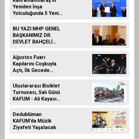
Kahramanmaraş’ın
Yeniden İnşa
Yolculuğunda 5 Yeni
Eser Daha Hizmete
Açıldı
BU YAZI MHP GENEL
BAŞKANIMIZ DR.
DEVLET BAHÇELİ
İÇİN KALEME
ALINMIŞ BİLDİRİDİR..
Ağustos Fuarı
Kapılarını Coşkuyla
Açtı, İlk Gecede
Eypio Rüzgârı Esti
Uluslararası Bisiklet
Turnuvası, Salı Günü
KAFUM - Ali Kayası
Etabıyla Başlıyor
Dedublüman
KAFUM’da Müzik
Ziyafeti Yaşatacak