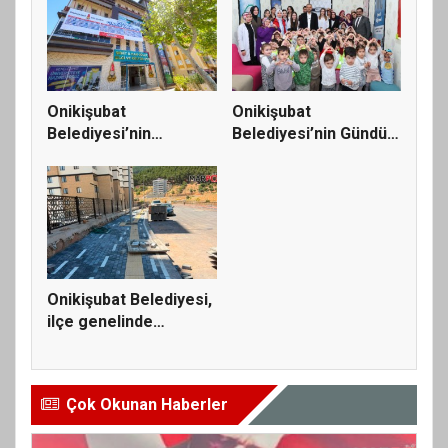
Onikişubat
Onikişubat
Belediyesi’nin
Belediyesi’nin Gündüz
Üniversite Hazırlık...
Bakımevi’nde...
Onikişubat Belediyesi,
ilçe genelinde
ulaşım...
Çok Okunan Haberler