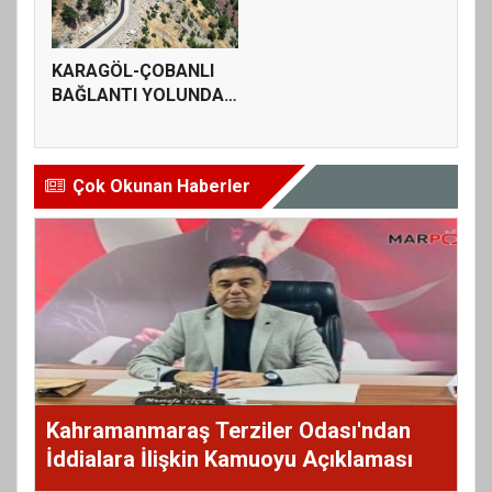
KARAGÖL-ÇOBANLI
BAĞLANTI YOLUNDA
SATHİ KAPLAM...
Çok Okunan Haberler
Kahramanmaraş Terziler Odası'ndan
İddialara İlişkin Kamuoyu Açıklaması