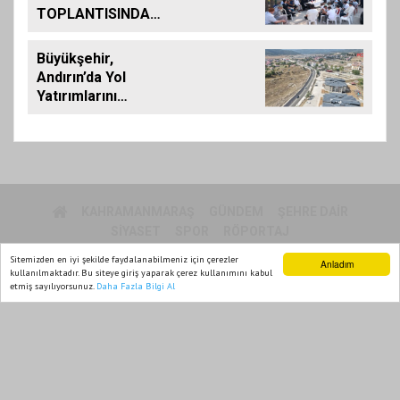
TOPLANTISINDA
BAĞLARBAŞI
MAHALLESİ
Büyükşehir,
SAKİNLERİYLE
Andırın’da Yol
BULUŞTU
Yatırımlarını
Artırarak Sürdürüyor
KAHRAMANMARAŞ
GÜNDEM
ŞEHRE DAIR
SIYASET
SPOR
RÖPORTAJ
Sitemizden en iyi şekilde faydalanabilmeniz için çerezler
Anladım
kullanılmaktadır. Bu siteye giriş yaparak çerez kullanımını kabul
MARPOL TV 2015
etmiş sayılıyorsunuz.
Daha Fazla Bilgi Al
Ana Sayfa
Web TV
Foto Galeri
Yazarlar
Yazılım |
Onemsoft
Künye
Gizlilik Politikası
Sitene Ekle
İletişim