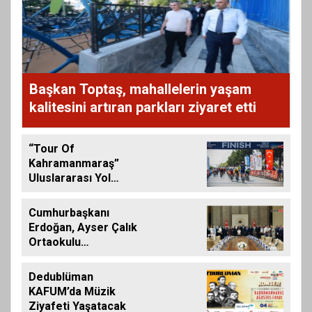
Başkan Toptaş, mahallelerin yaşam
kalitesini artıran parkları ziyaret etti
“Tour Of
Kahramanmaraş”
Uluslararası Yol
Bisikleti Turnuvası
Tamamlandı
Cumhurbaşkanı
Erdoğan, Ayser Çalık
Ortaokulu
Şehitlerinin
Aileleriyle Bir Araya
Dedublüman
Geldi
KAFUM’da Müzik
Ziyafeti Yaşatacak