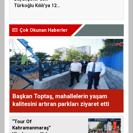
Türkoğlu Kılılı’ya 12
Milyonlu...
Çok Okunan Haberler
Başkan Toptaş, mahallelerin yaşam
kalitesini artıran parkları ziyaret etti
“Tour Of
Kahramanmaraş”