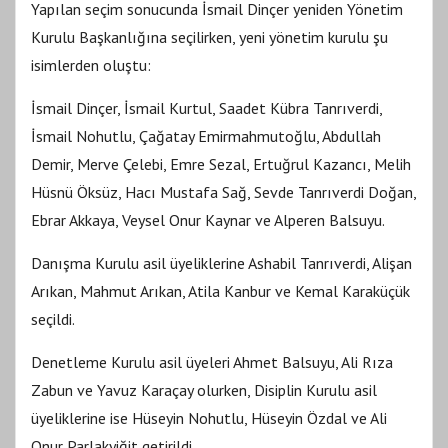
Yapılan seçim sonucunda İsmail Dinçer yeniden Yönetim
Kurulu Başkanlığına seçilirken, yeni yönetim kurulu şu
isimlerden oluştu:
İsmail Dinçer, İsmail Kurtul, Saadet Kübra Tanrıverdi,
İsmail Nohutlu, Çağatay Emirmahmutoğlu, Abdullah
Demir, Merve Çelebi, Emre Sezal, Ertuğrul Kazancı, Melih
Hüsnü Öksüz, Hacı Mustafa Sağ, Sevde Tanrıverdi Doğan,
Ebrar Akkaya, Veysel Onur Kaynar ve Alperen Balsuyu.
Danışma Kurulu asil üyeliklerine Ashabil Tanrıverdi, Alişan
Arıkan, Mahmut Arıkan, Atila Kanbur ve Kemal Karaküçük
seçildi.
Denetleme Kurulu asil üyeleri Ahmet Balsuyu, Ali Rıza
Zabun ve Yavuz Karaçay olurken, Disiplin Kurulu asil
üyeliklerine ise Hüseyin Nohutlu, Hüseyin Özdal ve Ali
Onur Parlakyiğit getirildi.