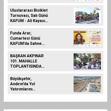
Uluslararası Bisiklet
Turnuvası, Salı Günü
KAFUM - Ali Kayası
Etabıyla Başlıyor
Funda Arar,
Cumartesi Günü
KAFUM’da Sahne
Alacak
BAŞKAN AKPINAR
101. MAHALLE
TOPLANTISINDA
BAĞLARBAŞI
MAHALLESİ
Büyükşehir,
SAKİNLERİYLE
Andırın’da Yol
BULUŞTU
Yatırımlarını
Artırarak Sürdürüyor