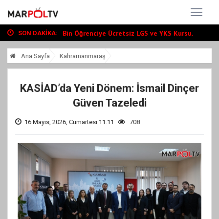
Büyükşehir, Andırın’da Yol Yatırımlarını...
“Tour Of Kahramanmaraş” Uluslararası Yol...
Bin Öğrenciye Ücretsiz LGS ve YKS Kursu...
SON DAKIKA:
Büyükşehir, Andırın’da Yol Yatırımlarını...
Ana Sayfa
Kahramanmaraş
“Tour Of Kahramanmaraş” Uluslararası Yol...
KASİAD’da Yeni Dönem: İsmail Dinçer
Güven Tazeledi
16 Mayıs, 2026, Cumartesi 11:11
708