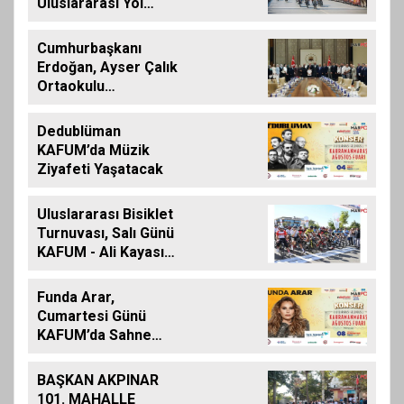
Uluslararası Yol
Bisikleti Turnuvası
Tamamlandı
Cumhurbaşkanı
Erdoğan, Ayser Çalık
Ortaokulu
Şehitlerinin
Aileleriyle Bir Araya
Dedublüman
Geldi
KAFUM’da Müzik
Ziyafeti Yaşatacak
Uluslararası Bisiklet
Turnuvası, Salı Günü
KAFUM - Ali Kayası
Etabıyla Başlıyor
Funda Arar,
Cumartesi Günü
KAFUM’da Sahne
Alacak
BAŞKAN AKPINAR
101. MAHALLE