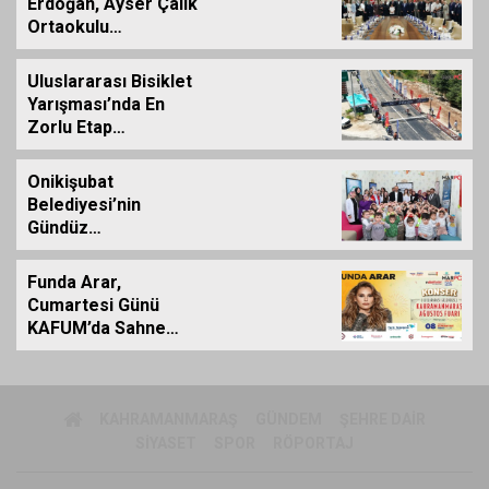
Erdoğan, Ayser Çalık
Ortaokulu
Şehitlerinin
Aileleriyle Bir Araya
Uluslararası Bisiklet
Geldi
Yarışması’nda En
Zorlu Etap
Tamamlandı
Onikişubat
Belediyesi’nin
Gündüz
Bakımevi’nde yeni
dönemin ön kayıtları
Funda Arar,
başladı
Cumartesi Günü
KAFUM’da Sahne
Alacak
KAHRAMANMARAŞ
GÜNDEM
ŞEHRE DAIR
SIYASET
SPOR
RÖPORTAJ