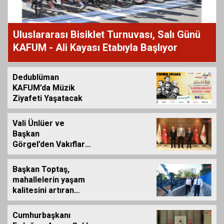
Uluslararası Bisiklet Turnuvası, Salı Günü
KAFUM - Ali Kayası Etabıyla Başlıyor
Dedublüman
KAFUM’da Müzik
Ziyafeti Yaşatacak
Vali Ünlüer ve
Başkan
Görgel’den Vakıflar
Genel Müdürlüğü’ne
ziyaret
Başkan Toptaş,
mahallelerin yaşam
kalitesini artıran
parkları ziyaret etti
Cumhurbaşkanı