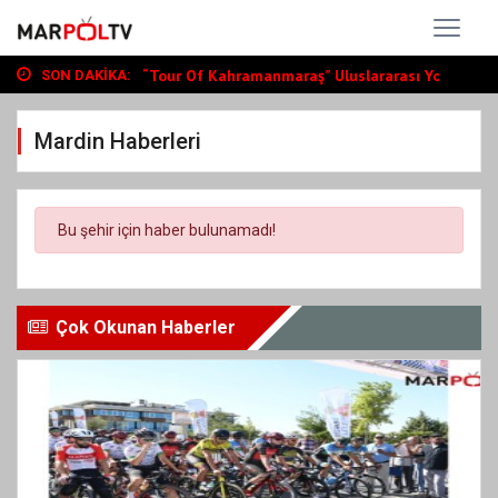
Büyükşehir, Andırın’da Yol Yatırımlarını...
“Tour Of Kahramanmaraş” Uluslararası Yol...
SON DAKIKA:
Bin Öğrenciye Ücretsiz LGS ve YKS Kursu...
Büyükşehir, Andırın’da Yol Yatırımlarını...
Mardin Haberleri
“Tour Of Kahramanmaraş” Uluslararası Yol...
Bu şehir için haber bulunamadı!
Çok Okunan Haberler