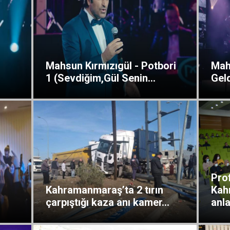
Mahsun Kırmızıgül - Potbori
Mah
1 (Sevdiğim,Gül Senin...
Gel
Pro
Kahramanmaraş’ta 2 tırın
Kah
çarpıştığı kaza anı kamer...
anlat