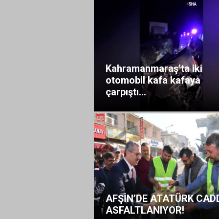
Kahramanmaraş’ta iki
otomobil kafa kafaya
çarpıştı...
AFŞİN’DE ATATÜRK CAD
ASFALTLANIYOR!