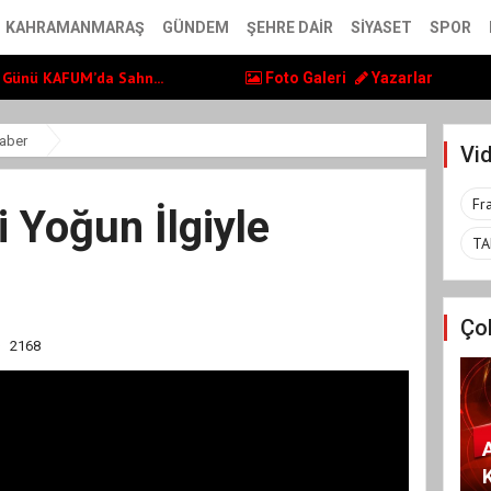
nin Üniversite Haz...
KAHRAMANMARAŞ
GÜNDEM
ŞEHRE DAIR
SIYASET
SPOR
at Caddesi’nde Büyü...
 Günü KAFUM’da Sahn...
Foto Galeri
Yazarlar
aber
Vid
Fr
i Yoğun İlgiyle
TA
Ço
2168