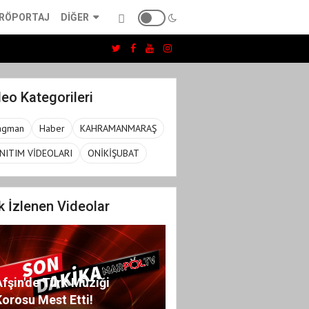
RÖPORTAJ
DIĞER
eo Kategorileri
agman
Haber
KAHRAMANMARAŞ
NITIM VİDEOLARI
ONİKİŞUBAT
k İzlenen Videolar
Afşin'de Türk Müziği
Korosu Mest Etti!