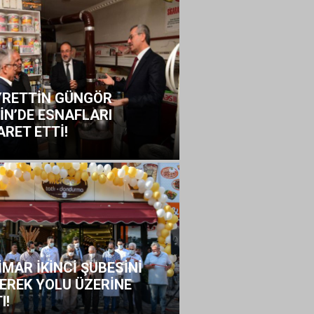
RETTİN GÜNGÖR
İN’DE ESNAFLARI
ARET ETTİ!
İMAR İKİNCİ ŞUBESİNİ
EREK YOLU ÜZERİNE
I!