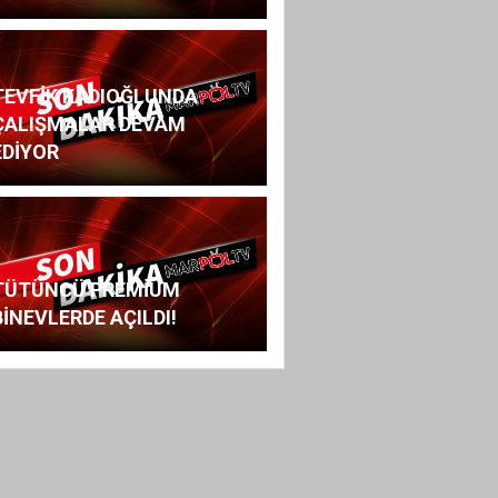
TEVFİK KADIOĞLUNDA
ÇALIŞMALAR DEVAM
EDİYOR
TÜTÜNCÜ PREMİUM
BİNEVLERDE AÇILDI!