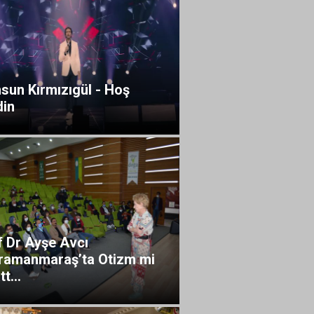
sun Kırmızıgül - Hoş
din
f Dr Ayşe Avcı
ramanmaraş’ta Otizm mi
t...