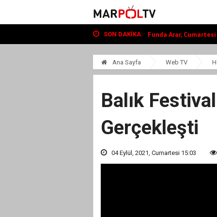
Onikişubat Belediyesi’
Dulkadiroğlu Hacı Mur
Funda Arar, Cumartesi
SON DAKIKA:
Ana Sayfa
Web TV
H
Balık Festival
Gerçekleşti
04 Eylül, 2021, Cumartesi 15:03