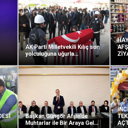
HAY
AK Parti Milletvekili Kılıç son
AFŞ
yolculuğuna uğurla...
ZİY
İNC
DESİ
Başkan Güngör Afşin'de
TEK
Muhtarlar ile Bir Araya Gel...
AÇT