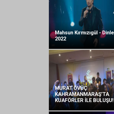
Mahsun Kırmızıgül - Dinle
2022
MURAT ÖVÜÇ
KAHRAMANMARAŞ’TA
KUAFÖRLER İLE BULUŞU!