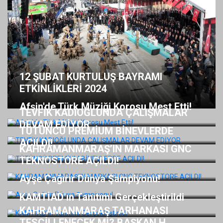
12 ŞUBAT KURTULUŞ BAYRAMI
ETKİNLİKLERİ 2024
Afşin'de Türk Müziği Korosu Mest Etti!
TEVFİK KADIOĞLUNDA ÇALIŞMALAR
DEVAM EDİYOR
TÜTÜNCÜ PREMİUM BİNEVLERDE
AÇILDI!
KAHRAMANMARAŞ’IN MARKASI GNC
TEKNOSTORE AÇILDI!
Ayşe Çağırır Dünya Şampiyonu!
KAMTİAD’ın Tanıtımı Gerçekleştirildi
KAHRAMANMARAŞ TARHANASI
TESCİLLENECEK Mİ? BAŞKAN H...