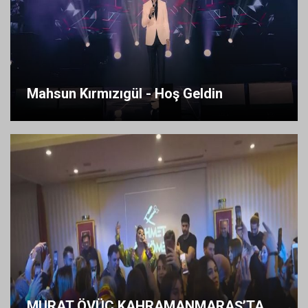
Mahsun Kırmızıgül - Hoş Geldin
MURAT ÖVÜÇ KAHRAMANMARAŞ’TA