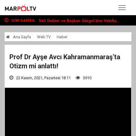
Başkan Toptaş, mahallelerin yaşam kalite...
Vali Ünlüer ve Başkan Görgel’den Vakıfla...
Cumhurbaşkanı Erdoğan, Ayser Çalık Ortao...
SON DAKIKA:
Başkan Toptaş, mahallelerin yaşam kalite...
Vali Ünlüer ve Başkan Görgel’den Vakıfla...
Ana Sayfa
Web TV
Haber
Prof Dr Ayşe Avcı Kahramanmaraş’ta
Otizm mi anlattı!
22 Kasım, 2021, Pazartesi 18:11
3910