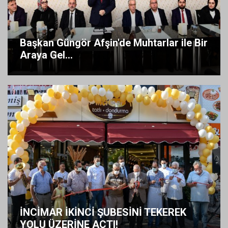
Başkan Güngör Afşin'de Muhtarlar ile Bir
Araya Gel...
İNCİMAR İKİNCİ ŞUBESİNİ TEKEREK
YOLU ÜZERİNE AÇTI!