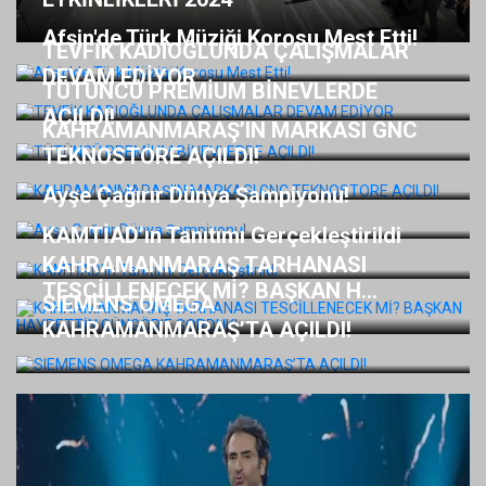
Afşin'de Türk Müziği Korosu Mest Etti!
TEVFİK KADIOĞLUNDA ÇALIŞMALAR
DEVAM EDİYOR
TÜTÜNCÜ PREMİUM BİNEVLERDE
AÇILDI!
KAHRAMANMARAŞ’IN MARKASI GNC
TEKNOSTORE AÇILDI!
Ayşe Çağırır Dünya Şampiyonu!
KAMTİAD’ın Tanıtımı Gerçekleştirildi
KAHRAMANMARAŞ TARHANASI
TESCİLLENECEK Mİ? BAŞKAN H...
SIEMENS OMEGA
KAHRAMANMARAŞ’TA AÇILDI!