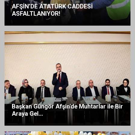
AFŞİN’DE ATATÜRK CADDESİ
ASFALTLANIYOR!
Başkan Güngör Afşin'de Muhtarlar ile Bir
Araya Gel...