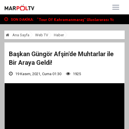
Büyükşehir, Andırın’da Yol Yatırımlarını...
“Tour Of Kahramanmaraş” Uluslararası Yol...
Bin Öğrenciye Ücretsiz LGS ve YKS Kursu...
SON DAKIKA:
Büyükşehir, Andırın’da Yol Yatırımlarını...
“Tour Of Kahramanmaraş” Uluslararası Yol...
Ana Sayfa
Web TV
Haber
Başkan Güngör Afşin'de Muhtarlar ile
Bir Araya Geldi!
19 Kasım, 2021, Cuma 01:30
1925