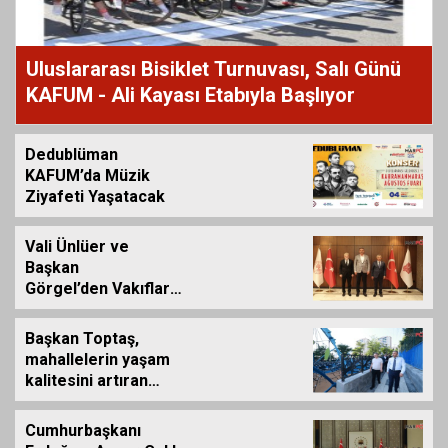
Uluslararası Bisiklet Turnuvası, Salı Günü
KAFUM - Ali Kayası Etabıyla Başlıyor
Dedublüman
KAFUM’da Müzik
Ziyafeti Yaşatacak
Vali Ünlüer ve
Başkan
Görgel’den Vakıflar
Genel Müdürlüğü’ne
ziyaret
Başkan Toptaş,
mahallelerin yaşam
kalitesini artıran
parkları ziyaret etti
Cumhurbaşkanı