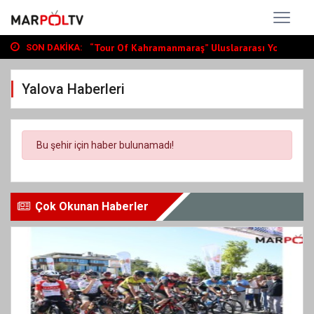
Büyükşehir, Andırın’da Yol Yatırımlarını...
“Tour Of Kahramanmaraş” Uluslararası Yol...
SON DAKIKA:
Bin Öğrenciye Ücretsiz LGS ve YKS Kursu...
Büyükşehir, Andırın’da Yol Yatırımlarını...
Yalova Haberleri
“Tour Of Kahramanmaraş” Uluslararası Yol...
Bu şehir için haber bulunamadı!
Çok Okunan Haberler