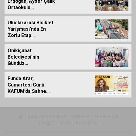
Erdoğan, Ayser Çalık
Ortaokulu
Şehitlerinin
Aileleriyle Bir Araya
Uluslararası Bisiklet
Geldi
Yarışması’nda En
Zorlu Etap
Tamamlandı
Onikişubat
Belediyesi’nin
Gündüz
Bakımevi’nde yeni
dönemin ön kayıtları
Funda Arar,
başladı
Cumartesi Günü
KAFUM’da Sahne
Alacak
KAHRAMANMARAŞ
GÜNDEM
ŞEHRE DAIR
SIYASET
SPOR
RÖPORTAJ